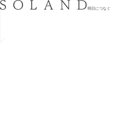
明日につなぐ
About
SOLANDについて
Service
事業内容
Company
会社概要
Works
施工事例
Information
お知らせ