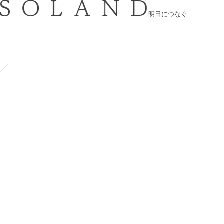
明日につなぐ
About
SOLANDについて
Service
事業内容
Company
会社概要
Works
施工事例
Information
お知らせ